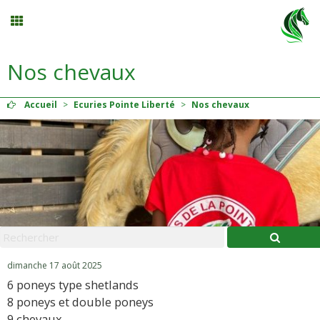
Nos chevaux
Planning
Accueil
>
Ecuries Pointe Liberté
>
Nos chevaux
Menu
Mon compte
Panier
0
Contact
dimanche 17 août 2025
6 poneys type shetlands
8 poneys et double poneys
9 chevaux