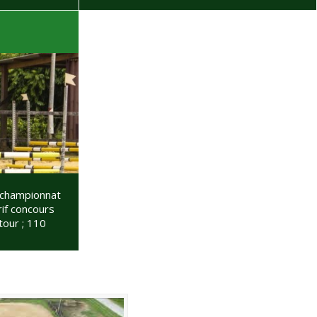
n
 championnat
tour ; 110