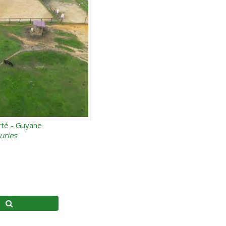
rté - Guyane
uries