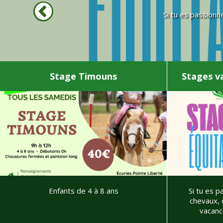
Si tu es passionn
Stage Timouns
Stages va
Enfants de 4 à 8 ans
Si tu es p
chevaux, 
vacance