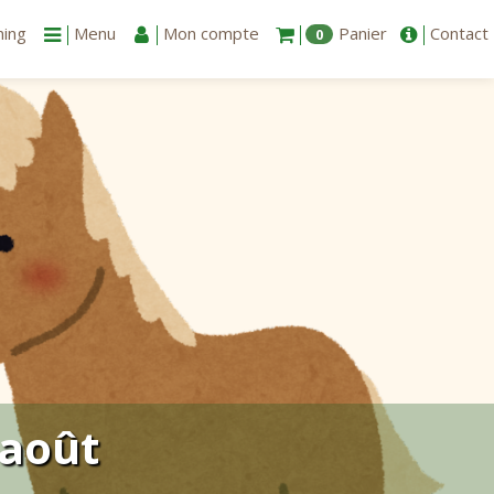
ning
Menu
Mon compte
Panier
Contact
0
 août